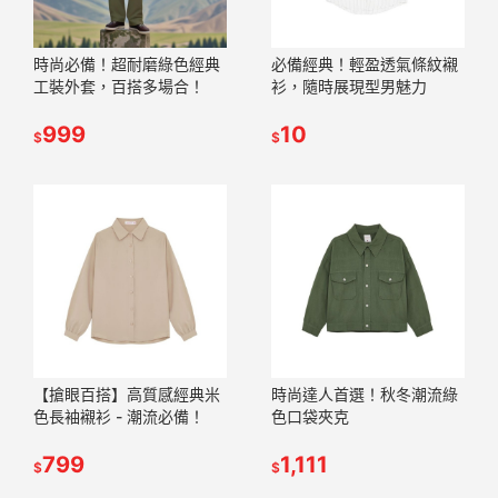
時尚必備！超耐磨綠色經典
必備經典！輕盈透氣條紋襯
工裝外套，百搭多場合！
衫，隨時展現型男魅力
999
10
$
$
【搶眼百搭】高質感經典米
時尚達人首選！秋冬潮流綠
色長袖襯衫 - 潮流必備！
色口袋夾克
799
1,111
$
$