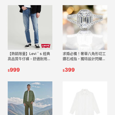
【熱銷限量】Levi＇s 經典
求婚必備！奢華八角形切工
高品質牛仔褲 - 舒適耐用，
鑽石戒指，獨特設計閃耀時
日常必備！
尚光芒
999
399
$
$