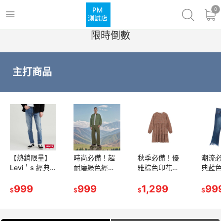
0
限時倒數
主打商品
【熱銷限量】
時尚必備！超
秋季必備！優
潮流
Levi＇s 經典
耐磨綠色經典
雅棕色印花長
典藍
高品質牛仔褲 -
工裝外套，百
袖連衣裙，隨
叭牛仔
舒適耐用，日
999
搭多場合！
999
時隨地驚艷全
1,299
尚升
99
$
$
$
$
常必備！
場！
常風