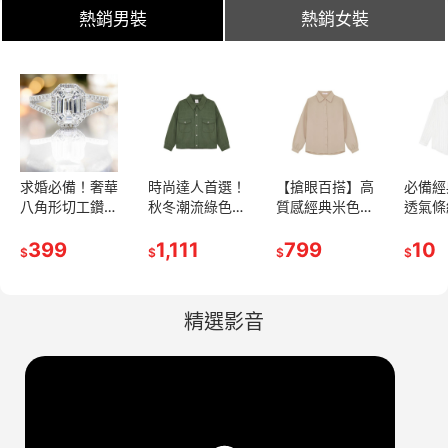
熱銷男裝
熱銷女裝
求婚必備！奢華
時尚達人首選！
【搶眼百搭】高
必備經
八角形切工鑽石
秋冬潮流綠色口
質感經典米色長
透氣條
戒指，獨特設計
袋夾克
袖襯衫 - 潮流必
隨時展
閃耀時尚光芒
399
1,111
備！
799
力
10
$
$
$
$
精選影音