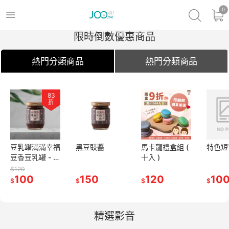
0
限時倒數優惠商品
熱門分類商品
熱門分類商品
83
83
折
折
滿滿幸福
豆乳罐滿滿幸福
黑豆豉醬
黑豆豉醬
馬卡龍禮盒組 (
馬卡龍禮盒組 (
特色短T
特色短
罐 - 暖
豆香豆乳罐 - 暖
十入 )
十入 )
的健康新
心濃郁的健康新
$120
0
選擇!
100
150
150
120
120
100
10
$
$
$
$
$
$
$
精選影音