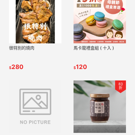
很特別的燒肉
馬卡龍禮盒組 ( 十入 )
280
120
$
$
83
折