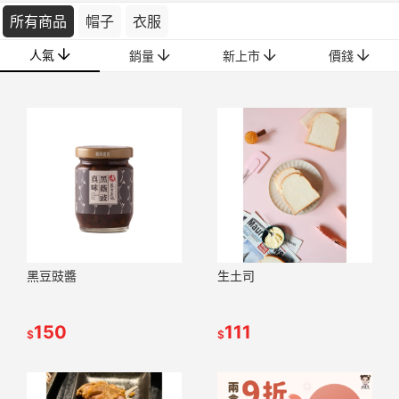
所有商品
帽子
衣服
人氣
銷量
新上市
價錢
黑豆豉醬
生土司
150
111
$
$