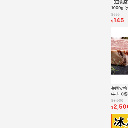
【田食原
1000g
番薯 養
$250
美食 好
145
$
美國安格
牛排-C餐
$3,000
2,50
$