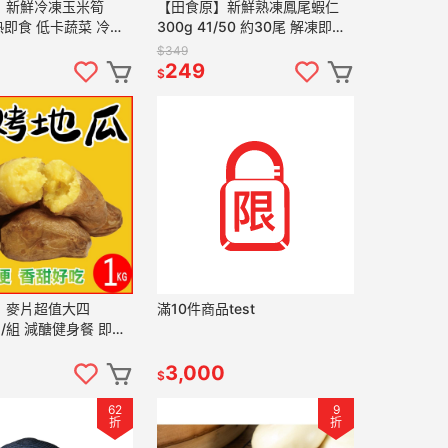
】新鮮冷凍玉米筍
【田食原】新鮮熟凍鳳尾蝦仁
加熱即食 低卡蔬菜 冷凍
300g 41/50 約30尾 解凍即食
量 超營養 健身餐 養
手剝去殼 無膨發 方便即食 海鮮
$349
購美食
水產
249
$
】麥片超值大四
滿10件商品test
g/組 減醣健身餐 即沖
片 黑麥片 十穀麥片
 早餐營養 素食 免
3,000
$
62
9
折
折