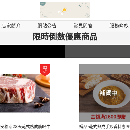
店家簡介
網站公告
常見問答
服務條款
限時倒數優惠商品
83
折
補貨中
國安格斯28天乾式熟成肋眼牛
贈品-乾式熟成手炒香料咖哩 