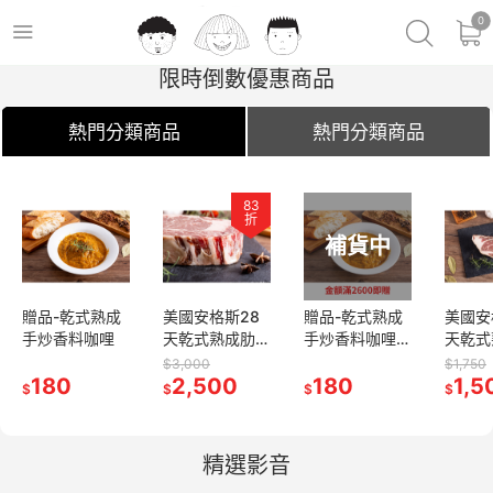
0
限時倒數優惠商品
熱門分類商品
熱門分類商品
83
83
85
折
折
折
補貨中
補貨中
乾式熟成
贈品-乾式熟成
美國安格斯28
美國安格斯28
贈品-乾式熟成
贈品-乾式熟成
美國安格斯28
美國安
料咖哩
手炒香料咖哩
天乾式熟成肋眼
天乾式熟成肋眼
手炒香料咖哩
手炒香料咖哩
天乾式熟成肋眼
天乾式
牛排-C餐
牛排-C餐
(勿下單!!詳細資
(勿下單!!詳細資
牛排-A餐
牛排-
$3,000
$3,000
$1,750
$1,750
0
180
2,500
2,500
訊請點我)
180
訊請點我)
180
1,500
1,5
$
$
$
$
$
$
$
精選影音