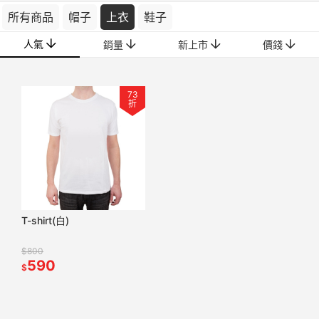
所有商品
帽子
上衣
鞋子
人氣
銷量
新上市
價錢
73
折
T-shirt(白)
$800
590
$