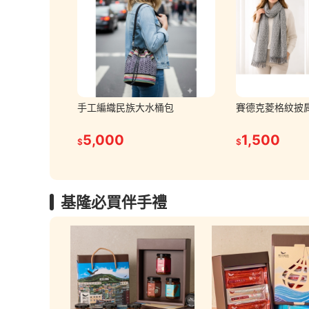
手工編織民族大水桶包
賽德克菱格紋披
5,000
1,500
$
$
基隆必買伴手禮