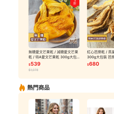
5
折
無糖愛文芒果乾 / 減糖愛文芒果
紅心芭樂乾 / 
乾 / 特A愛文芒果乾 300g大包
300g大包裝 芭
裝 新鮮果乾 愛文芒果 水果乾 果
果乾 水果乾 紅
539
680
$
$
乾 無糖 【甜園】
$1,078
熱門商品