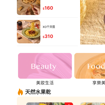
160
$
XO干貝醬
310
$
美妝生活
享樂
天然水果乾