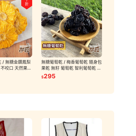
7
折
 / 無糖金鑽鳳梨
無糖葡萄乾 / 梅香葡萄乾 隨身包
果乾 無籽 葡萄乾 智利葡萄乾 梅
水果乾 果乾 無糖
香 葡萄 無糖【甜園】
295
$