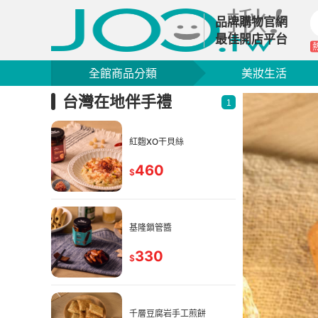
品牌購物官網
最佳開店平台
全館商品分類
美妝生活
台灣在地伴手禮
1
紅麴XO干貝絲
460
$
基隆鎖管醬
330
$
餅
千層豆腐岩手工煎餅