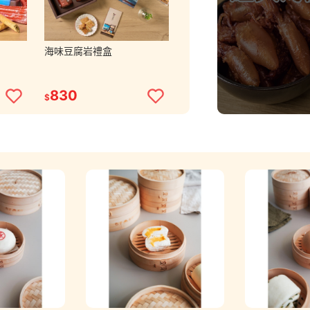
海味豆腐岩禮盒
830
$