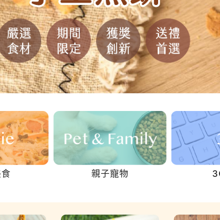
160
160
$
$
XO干貝醬
XO干貝醬
310
310
$
$
美食
親子寵物
3