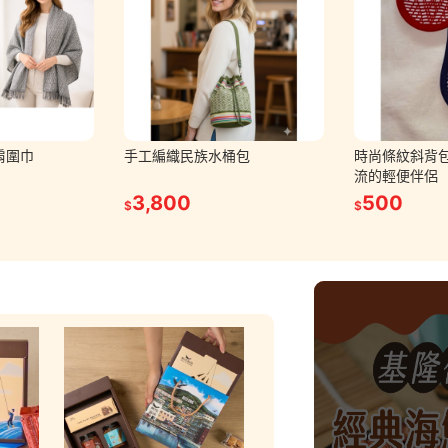
肩圍巾
手工編織民族水桶包
時尚條紋斜背
流的輕便伴侶
3,800
500
$
$