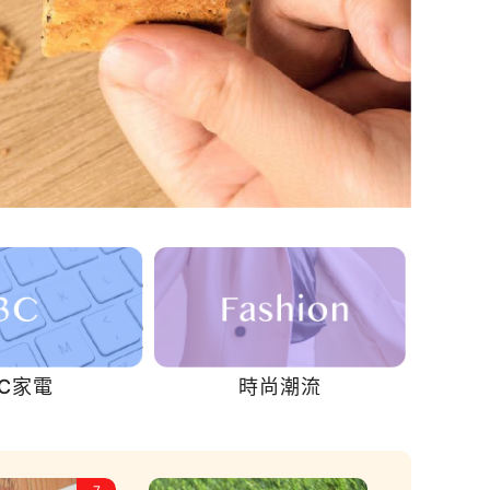
C家電
時尚潮流