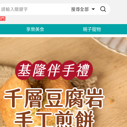
熱門
享樂美食
親子寵物
紅麴XO干貝絲
紅麴XO干貝絲
460
460
$
$
基隆鎖管醬
基隆鎖管醬
330
330
$
$
千層豆腐岩手工煎餅
千層豆腐岩手工煎餅