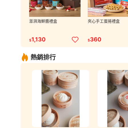
澎湃海鮮醬禮盒
夾心手工蛋捲禮盒
1,130
360
$
$
熱銷排行