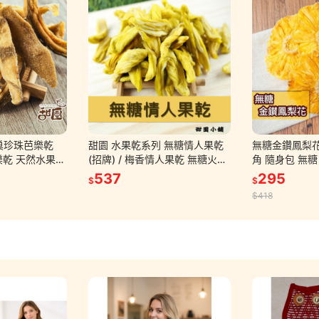
燕巢珍珠芭樂乾
甜園 水果乾系列 無糖情人果乾
無糖金鑽鳳梨花
樂乾 天然水果乾
(招牌) / 梅香情人果乾 無糖火龍
角 隨身包 無糖 不咬口 天然果乾
心【甜園小舖】
果乾
鳳梨果乾 鳳梨 
537
295
$
$
果乾【甜園】
$418