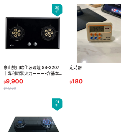
89
折
豪山雙口歐化玻璃爐 SB-2207
定時器
｜專利環狀火力－－－-含基本
標準安裝
9,900
180
$
$
$11,100
91
折