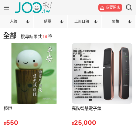
我要開店
人氣
銷量
上架日期
價格
全部
搜尋結果共
19
筆
檯燈
高階智慧電子鎖
550
25,000
$
$