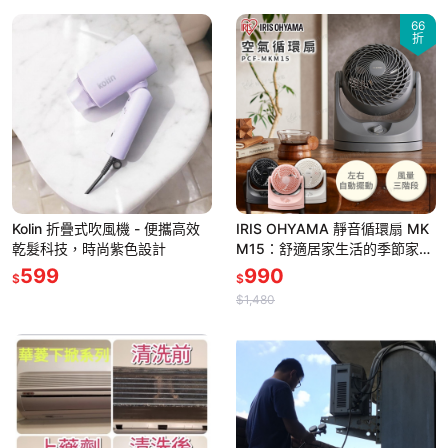
66
折
Kolin 折疊式吹風機 - 便攜高效
IRIS OHYAMA 靜音循環扇 MK
乾髮科技，時尚紫色設計
M15：舒適居家生活的季節家電
首選
599
990
$
$
$1,480