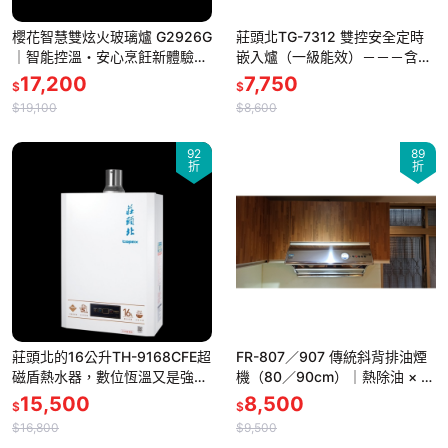
櫻花智慧雙炫火玻璃爐 G2926G
莊頭北TG-7312 雙控安全定時
｜智能控溫・安心烹飪新體驗－
嵌入爐（一級能效）－－－含基
－－含基本標準安裝
本標準安裝
17,200
7,750
$
$
$19,100
$8,600
92
89
折
折
莊頭北的16公升TH-9168CFE超
FR-807／907 傳統斜背排油煙
磁盾熱水器，數位恆溫又是強制
機（80／90cm）｜熱除油 × 強
排氣型，用起來安全又穩定！－
力吸排｜全家福品牌商品自製款
15,500
8,500
$
$
－－含基本標準安裝
－－－含基本標準安裝
$16,800
$9,500