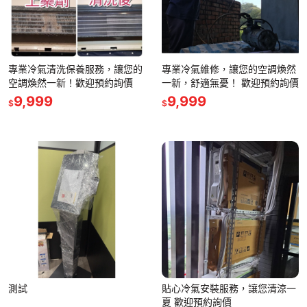
專業冷氣清洗保養服務，讓您的
專業冷氣維修，讓您的空調煥然
空調煥然一新！歡迎預約詢價
一新，舒適無憂！ 歡迎預約詢價
9,999
9,999
$
$
測試
貼心冷氣安裝服務，讓您清涼一
夏 歡迎預約詢價