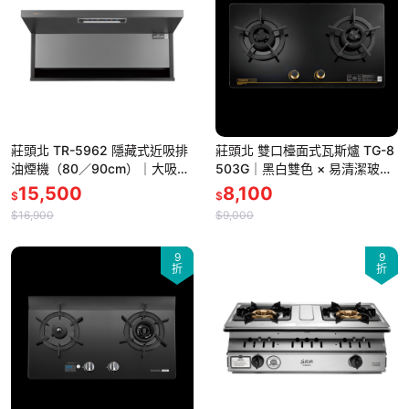
莊頭北 TR-5962 隱藏式近吸排
莊頭北 雙口檯面式瓦斯爐 TG-8
油煙機（80／90cm）｜大吸
503G｜黑白雙色 × 易清潔玻璃
力・簡約美型－－－含基本標準
面－－－-含基本標準安裝
15,500
8,100
$
$
安裝
$16,900
$9,000
9
9
折
折