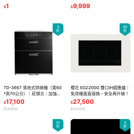
1
9,999
$
$
9
89
折
折
TD-3667 落地式烘碗機（寬60
櫻花 EG2200G 雙口IH感應爐｜
*高70公分）｜莊頭北｜加強殺
免改檯面直接換，安全再升級！
菌 × 家庭必備－－－-含基本標
17,100
27,500
$
$
準安裝
$18,900
$30,600
91
9
折
折