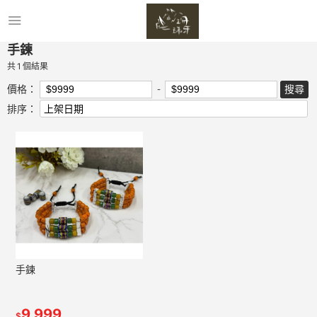
手鍊
共
1
個結果
價格：
排序：
手鍊
9,999
$