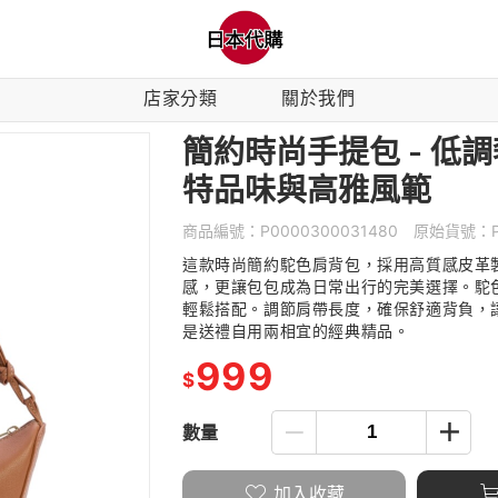
店家分類
關於我們
簡約時尚手提包 - 低
特品味與高雅風範
商品編號：
P0000300031480
原始貨號：
這款時尚簡約駝色肩背包，採用高質感皮革
感，更讓包包成為日常出行的完美選擇。駝
輕鬆搭配。調節肩帶長度，確保舒適背負，
是送禮自用兩相宜的經典精品。
999
$
數量
加入收藏