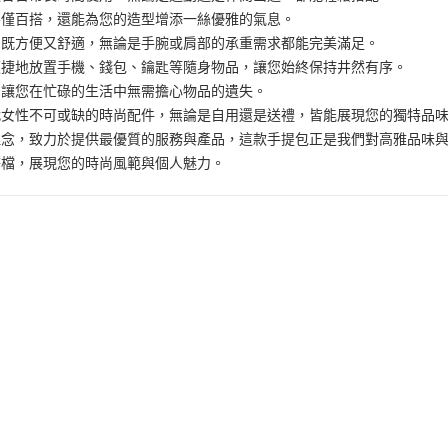
不僅百搭，還能為您的造型增添一絲優雅的氣息。
中既方便又舒適，無論是手腕或肩部的承重需求都能完美滿足。
便捷地放置手機、錢包、鑰匙等隨身物品，讓您始終保持井然有序。
，讓您在忙碌的生活中無需擔心物品的遺失。
代女性不可或缺的時尚配件，無論是自用還是送禮，皆能展現您的獨特品
理念，致力於提供最優質的服務與產品，這款手提包正是我們對高雅品味
搭檔，展現您的時尚風範與個人魅力。