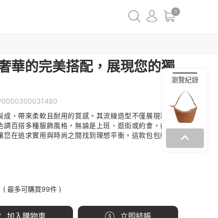
0
調奢華的完美搭配，展現您的獨
瀏覽紀錄
P0000300031480
製成，帶來柔軟且耐用的質感。其流線造型不僅展現現代
色調百搭多種服飾風格，無論是上班、逛街或約會，都能
讓您在追求實用與時尚之間找到理想平衡。這款包包絕對
( 最多可購買
99
件 )
加入購物車
立即結帳