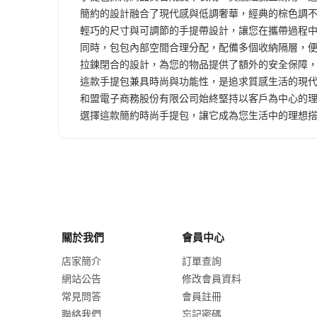
簡約的設計融合了現代感與低調奢華，經典的棕色調
輕巧的尺寸與可調節的手提帶設計，讓您在攜帶過程
同時，包包內部空間合理分配，配備多個收納隔層，
拉鍊閉合的設計，為您的物品提供了額外的安全保障
這款手提包兼具時尚與功能性，是追求質感生活的現
和盟電子商務股份有限公司始終堅持以客戶為中心的
選擇這款簡約時尚手提包，讓它成為您生活中的理想
關於我們
會員中心
店家簡介
訂單查詢
網站公告
修改會員資料
常見問答
會員註冊
聯絡我們
忘記密碼